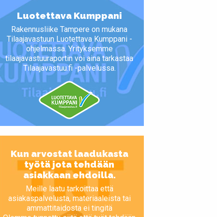
Luotettava Kumppani
Rakennusliike Tampere on mukana
Tilaajavastuun Luotettava Kumppani -
ohjelmassa. Yrityksemme
tilaajavastuuraportin voi aina tarkastaa
Tilaajavastuu.fi -palvelussa.
Kun arvostat laadukasta
työtä jota tehdään
asiakkaan ehdoilla.
Meille laatu tarkoittaa että
asiakaspalvelusta, materiaaleista tai
ammattitaidosta ei tingitä