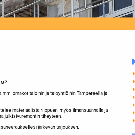
ta?
a mm. omakotitaloihin ja taloyhtiöihin Tampereella ja
htelee materiaalista riippuen, myös ilmansuunnalla ja
a julkisivuremontin tiheyteen.
usaneerauksellesi järkevän tarjouksen.