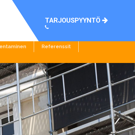
TARJOUSPYYNTÖ
entaminen
Referenssit