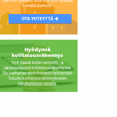
Olemme tunnettu siitä että työt tehdään
kerralla kuntoon.
OTA YHTEYTTÄ
Hyödynnä
kotitalousvähennys
Voit saada kodin remontti- ja
rakennustöistä kotitalousvähennystä.
Etu kannattaa ehdottomasti hyödyntää!
Tutustu kotitalousvähennykseen
Verohallinnon sivuilla
.