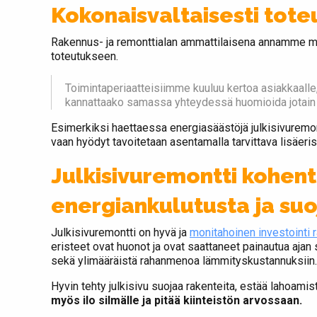
Kokonaisvaltaisesti tote
Rakennus- ja remonttialan ammattilaisena annamme mi
toteutukseen.
Toimintaperiaatteisiimme kuuluu kertoa asiakkaalle, 
kannattaako samassa yhteydessä huomioida jotain
Esimerkiksi haettaessa energiasäästöjä julkisivuremon
vaan hyödyt tavoitetaan asentamalla tarvittava lisäeris
Julkisivuremontti kohen
energiankulutusta ja suo
Julkisivuremontti on hyvä ja
monitahoinen investointi
eristeet ovat huonot ja ovat saattaneet painautua ajan 
sekä ylimääräistä rahanmenoa lämmityskustannuksiin.
Hyvin tehty julkisivu suojaa rakenteita, estää lahoamis
myös ilo silmälle ja pitää kiinteistön arvossaan.