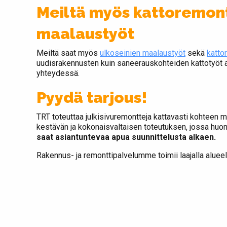
Meiltä myös kattoremonti
maalaustyöt
Meiltä saat myös
ulkoseinien maalaustyöt
sekä
katto
uudisrakennusten kuin saneerauskohteiden kattotyöt a
yhteydessä.
Pyydä tarjous!
TRT toteuttaa julkisivuremontteja kattavasti kohtee
kestävän ja kokonaisvaltaisen toteutuksen, jossa huom
saat asiantuntevaa apua suunnittelusta alkaen.
Rakennus- ja remonttipalvelumme toimii laajalla aluee