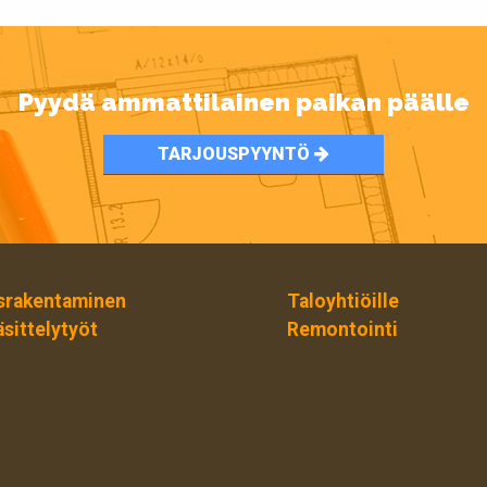
Pyydä ammattilainen paikan päälle
TARJOUSPYYNTÖ
srakentaminen
Taloyhtiöille
äsittelytyöt
Remontointi