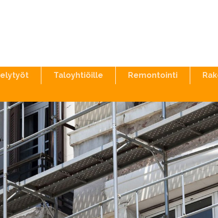
telytyöt
Taloyhtiöille
Remontointi
Rak