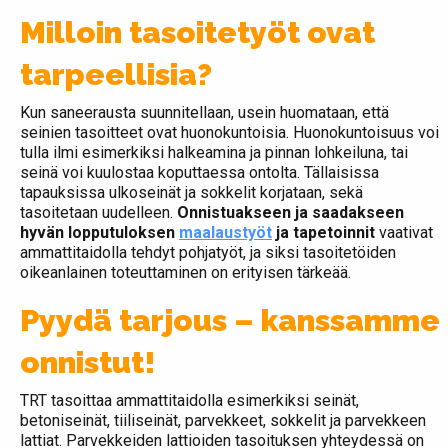
Milloin tasoitetyöt ovat
tarpeellisia?
Kun saneerausta suunnitellaan, usein huomataan, että
seinien tasoitteet ovat huonokuntoisia. Huonokuntoisuus voi
tulla ilmi esimerkiksi halkeamina ja pinnan lohkeiluna, tai
seinä voi kuulostaa koputtaessa ontolta. Tällaisissa
tapauksissa ulkoseinät ja sokkelit korjataan, sekä
tasoitetaan uudelleen.
Onnistuakseen ja saadakseen
hyvän lopputuloksen
maalaustyöt
ja tapetoinnit
vaativat
ammattitaidolla tehdyt pohjatyöt, ja siksi tasoitetöiden
oikeanlainen toteuttaminen on erityisen tärkeää.
Pyydä tarjous – kanssamme
onnistut!
TRT tasoittaa ammattitaidolla esimerkiksi seinät,
betoniseinät, tiiliseinät, parvekkeet, sokkelit ja parvekkeen
lattiat. Parvekkeiden lattioiden tasoituksen yhteydessä on