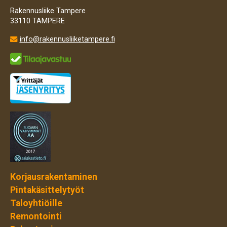
Rakennusliike Tampere
33110 TAMPERE
info@rakennusliiketampere.fi

Korjausrakentaminen
Pintakäsittelytyöt
Taloyhtiöille
Remontointi