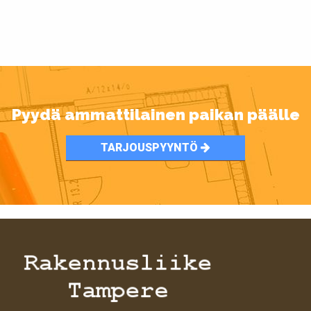
Pyydä ammattilainen paikan päälle
TARJOUSPYYNTÖ