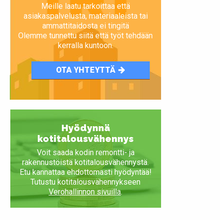
Meille laatu tarkoittaa että
asiakaspalvelusta, materiaaleista tai
ammattitaidosta ei tingitä
Olemme tunnettu siitä että työt tehdään
kerralla kuntoon.
OTA YHTEYTTÄ
Hyödynnä
kotitalousvähennys
Voit saada kodin remontti- ja
rakennustöistä kotitalousvähennystä.
Etu kannattaa ehdottomasti hyödyntää!
Tutustu kotitalousvähennykseen
Verohallinnon sivuilla
.