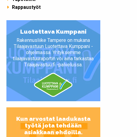
Rappaustyöt
Luotettava Kumppani
Rakennusliike Tampere on mukana
Tilaajavastuun Luotettava Kumppani -
ohjelmassa. Yrityksemme
tilaajavastuuraportin voi aina tarkastaa
Tilaajavastuu.fi -palvelussa.
Kun arvostat laadukasta
työtä jota tehdään
asiakkaan ehdoilla.