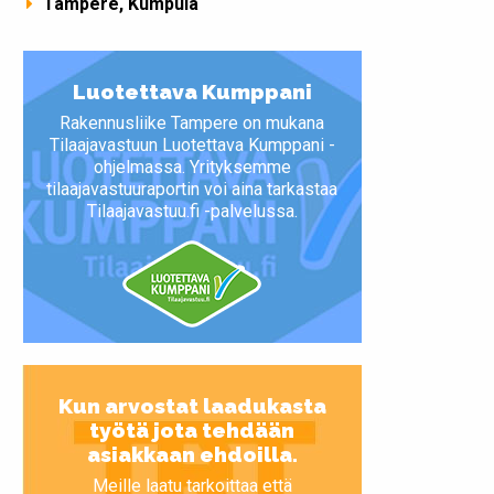
Tampere, Kumpula
Luotettava Kumppani
Rakennusliike Tampere on mukana
Tilaajavastuun Luotettava Kumppani -
ohjelmassa. Yrityksemme
tilaajavastuuraportin voi aina tarkastaa
Tilaajavastuu.fi -palvelussa.
Kun arvostat laadukasta
työtä jota tehdään
asiakkaan ehdoilla.
Meille laatu tarkoittaa että