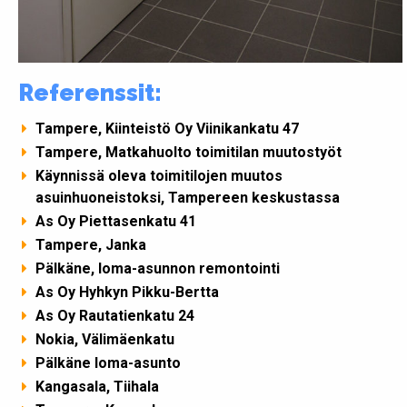
Referenssit:
Tampere, Kiinteistö Oy Viinikankatu 47
Tampere, Matkahuolto toimitilan muutostyöt
Käynnissä oleva toimitilojen muutos
asuinhuoneistoksi, Tampereen keskustassa
As Oy Piettasenkatu 41
Tampere, Janka
Pälkäne, loma-asunnon remontointi
As Oy Hyhkyn Pikku-Bertta
As Oy Rautatienkatu 24
Nokia, Välimäenkatu
Pälkäne loma-asunto
Kangasala, Tiihala