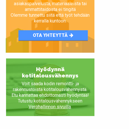
asiakaspalvelusta, materiaaleista tai
ammattitaidosta ei tingitä
Olemme tunnettu siitä että työt tehdään
kerralla kuntoon.
OTA YHTEYTTÄ
Hyödynnä
kotitalousvähennys
Voit saada kodin remontti- ja
rakennustöistä kotitalousvähennystä.
Etu kannattaa ehdottomasti hyödyntää!
Tutustu kotitalousvähennykseen
Verohallinnon sivuilla
.