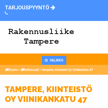
Skip
TARJOUSPYYNTÖ
to
content
VALIKKO
Etusivu
>
Referenssit
>
Tampere, Kiinteistö Oy Viinikankatu 47
TAMPERE, KIINTEISTÖ
OY VIINIKANKATU 47