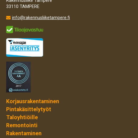
Rakennusliike Tampere
33110 TAMPERE
info@rakennusliiketampere.fi

Korjausrakentaminen
Pintakäsittelytyöt
Taloyhtiöille
Remontointi
Rakentaminen